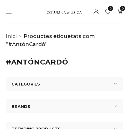
0
0
Inici
Productes etiquetats com
“#AntónCardó”
#ANTÓNCARDÓ
CATEGORIES
BRANDS