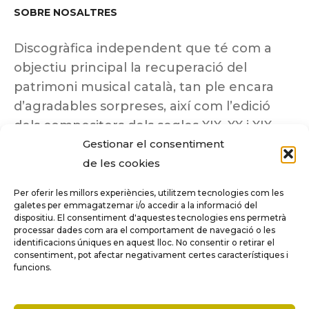
SOBRE NOSALTRES
Discogràfica independent que té com a
objectiu principal la recuperació del
patrimoni musical català, tan ple encara
d’agradables sorpreses, així com l’edició
dels compositors dels segles XIX, XX i XIX
Gestionar el consentiment
insuficientment coneguts.
de les cookies
Per oferir les millors experiències, utilitzem tecnologies com les
galetes per emmagatzemar i/o accedir a la informació del
dispositiu. El consentiment d'aquestes tecnologies ens permetrà
Tots els drets reservats a ©Columna
processar dades com ara el comportament de navegació o les
Música.
identificacions úniques en aquest lloc. No consentir o retirar el
consentiment, pot afectar negativament certes característiques i
funcions.
COMPARE
(0)