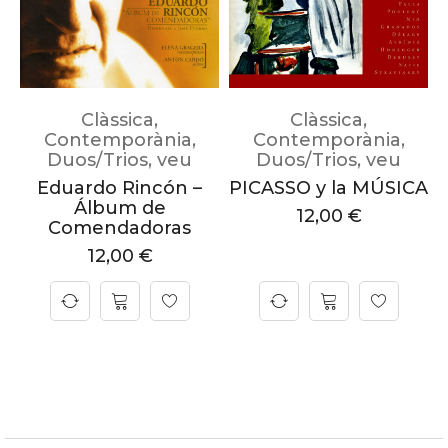
Clàssica
,
Clàssica
,
Contemporània
,
Contemporània
,
Duos/Trios
,
veu
Duos/Trios
,
veu
Eduardo Rincón –
PICASSO y la MÚSICA
Álbum de
12,00
€
Comendadoras
12,00
€