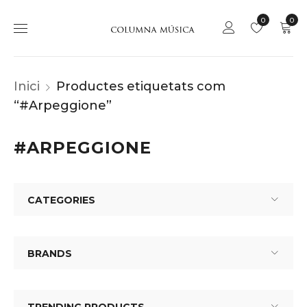
0
0
Inici
Productes etiquetats com
“#Arpeggione”
#ARPEGGIONE
CATEGORIES
BRANDS