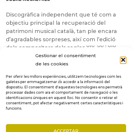
Discogràfica independent que té com a
objectiu principal la recuperació del
patrimoni musical català, tan ple encara
d’agradables sorpreses, així com l’edició
dels compositors dels segles XIX, XX i XIX
Gestionar el consentiment
insuficientment coneguts.
de les cookies
Per oferir les millors experiències, utilitzem tecnologies com les
galetes per emmagatzemar i/o accedir a la informació del
dispositiu. El consentiment d'aquestes tecnologies ens permetrà
Tots els drets reservats a ©Columna
processar dades com ara el comportament de navegació o les
Música.
identificacions úniques en aquest lloc. No consentir o retirar el
consentiment, pot afectar negativament certes característiques i
funcions.
COMPARE
(0)
ACCEPTAR