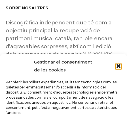
SOBRE NOSALTRES
Discogràfica independent que té com a
objectiu principal la recuperació del
patrimoni musical català, tan ple encara
d’agradables sorpreses, així com l’edició
dels compositors dels segles XIX, XX i XIX
Gestionar el consentiment
insuficientment coneguts.
de les cookies
Per oferir les millors experiències, utilitzem tecnologies com les
galetes per emmagatzemar i/o accedir a la informació del
dispositiu. El consentiment d'aquestes tecnologies ens permetrà
Tots els drets reservats a ©Columna
processar dades com ara el comportament de navegació o les
Música.
identificacions úniques en aquest lloc. No consentir o retirar el
consentiment, pot afectar negativament certes característiques i
funcions.