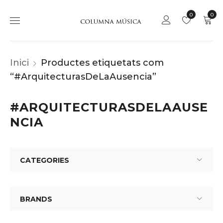
0
0
Inici
Productes etiquetats com
“#ArquitecturasDeLaAusencia”
#ARQUITECTURASDELAAUSE
NCIA
CATEGORIES
BRANDS