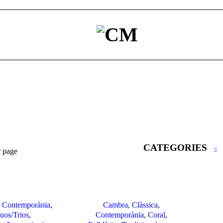
CATEGORIES
r page
,
Contemporània
,
Cambra
,
Clàssica
,
uos/Trios
,
Contemporània
,
Coral
,