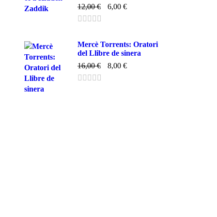
12,00
€
6,00
€
Mercè Torrents: Oratori
del Llibre de sinera
16,00
€
8,00
€