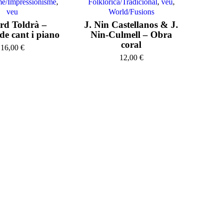
e/Impressionisme
,
Folklòrica/Tradicional
,
veu
,
veu
World/Fusions
rd Toldrà –
J. Nin Castellanos & J.
 de cant i piano
Nin-Culmell – Obra
coral
16,00
€
12,00
€