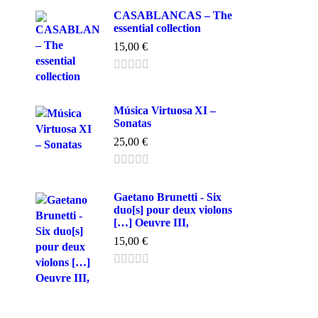
CASABLANCAS – The
essential collection
15,00
€
Música Virtuosa XI –
Sonatas
25,00
€
Gaetano Brunetti - Six
duo[s] pour deux violons
[…] Oeuvre III,
15,00
€