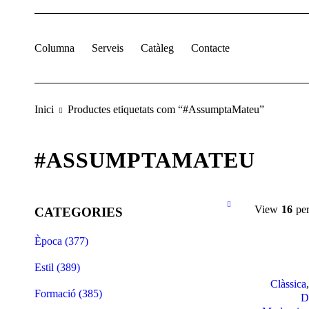
Columna
Serveis
Catàleg
Contacte
Inici
Productes etiquetats com “#AssumptaMateu”
#ASSUMPTAMATEU
View
16
pe
CATEGORIES
Època (377)
Estil (389)
Clàssica
Formació (385)
D