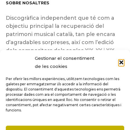
SOBRE NOSALTRES
Discogràfica independent que té com a
objectiu principal la recuperació del
patrimoni musical català, tan ple encara
d’agradables sorpreses, així com l’edició
dels compositors dels segles XIX, XX i XIX
Gestionar el consentiment
insuficientment coneguts.
de les cookies
Per oferir les millors experiències, utilitzem tecnologies com les
galetes per emmagatzemar i/o accedir a la informació del
dispositiu. El consentiment d'aquestes tecnologies ens permetrà
Tots els drets reservats a ©Columna
processar dades com ara el comportament de navegació o les
Música.
identificacions úniques en aquest lloc. No consentir o retirar el
consentiment, pot afectar negativament certes característiques i
funcions.
COMPARE
(0)