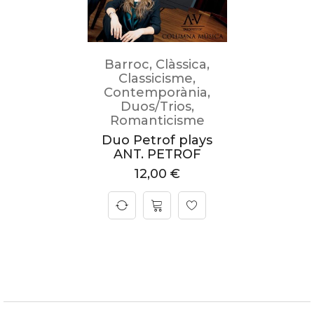
Barroc
,
Clàssica
,
Classicisme
,
Contemporània
,
Duos/Trios
,
Romanticisme
Duo Petrof plays
ANT. PETROF
12,00
€