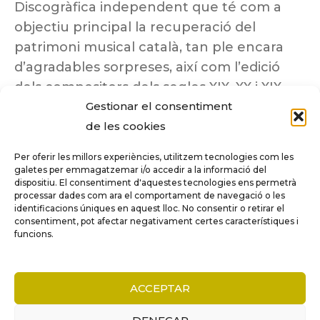
Discogràfica independent que té com a
objectiu principal la recuperació del
patrimoni musical català, tan ple encara
d’agradables sorpreses, així com l’edició
dels compositors dels segles XIX, XX i XIX
Gestionar el consentiment
insuficientment coneguts.
de les cookies
Per oferir les millors experiències, utilitzem tecnologies com les
galetes per emmagatzemar i/o accedir a la informació del
dispositiu. El consentiment d'aquestes tecnologies ens permetrà
Tots els drets reservats a ©Columna
processar dades com ara el comportament de navegació o les
Música.
identificacions úniques en aquest lloc. No consentir o retirar el
consentiment, pot afectar negativament certes característiques i
funcions.
COMPARE
(0)
ACCEPTAR