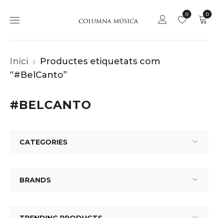
0
0
Inici
Productes etiquetats com
“#BelCanto”
#BELCANTO
CATEGORIES
BRANDS