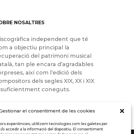
OBRE NOSALTRES
iscogràfica independent que té
om a objectiu principal la
ecuperació del patrimoni musical
atalà, tan ple encara d’agradables
orpreses, així com l’edició dels
ompositors dels segles XIX, XX i XIX
nsuficientment coneguts.
Gestionar el consentiment de les cookies
llors experiències, utilitzem tecnologies com les galetes per
 accedir a la informació del dispositiu. El consentiment