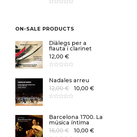
ON-SALE PRODUCTS
Diàlegs per a
flauta i clarinet
12,00
€
Nadales arreu
12,00
€
10,00
€
Barcelona 1700. La
música íntima
16,00
€
10,00
€