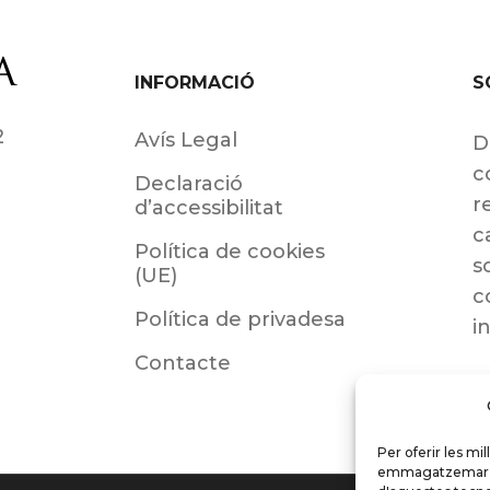
INFORMACIÓ
S
2
Avís Legal
D
c
Declaració
r
d’accessibilitat
c
Política de cookies
s
(UE)
c
Política de privadesa
i
Contacte
Per oferir les mi
emmagatzemar i/o