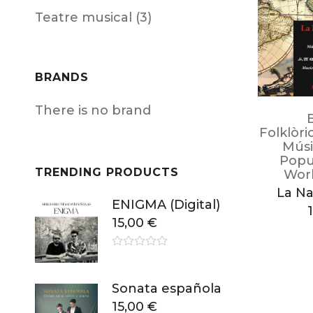
Teatre musical (3)
BRANDS
There is no brand
Folklòri
Músi
Popu
TRENDING PRODUCTS
Worl
La Na
ENIGMA (Digital)
15,00
€
Sonata española
15,00
€