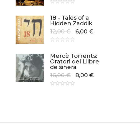
18 - Tales of a
Hidden Zaddik
12,00
€
6,00
€
Mercè Torrents:
Oratori del Llibre
de sinera
16,00
€
8,00
€