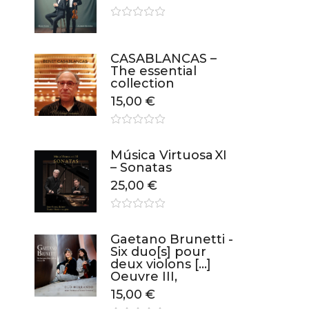
CASABLANCAS –
The essential
collection
15,00
€
Música Virtuosa XI
– Sonatas
25,00
€
Gaetano Brunetti -
Six duo[s] pour
deux violons […]
Oeuvre III,
15,00
€