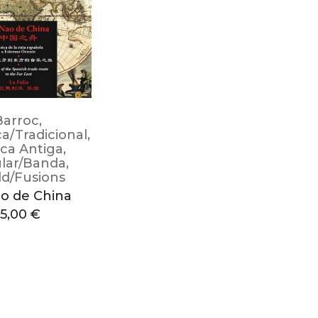
Barroc
,
ca/Tradicional
,
ca Antiga
,
lar/Banda
,
d/Fusions
o de China
15,00
€