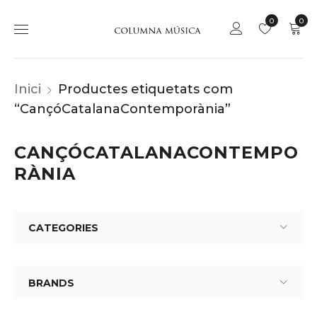
0
0
Inici
Productes etiquetats com
“CançóCatalanaContemporània”
CANÇÓCATALANACONTEMPO
RÀNIA
CATEGORIES
BRANDS