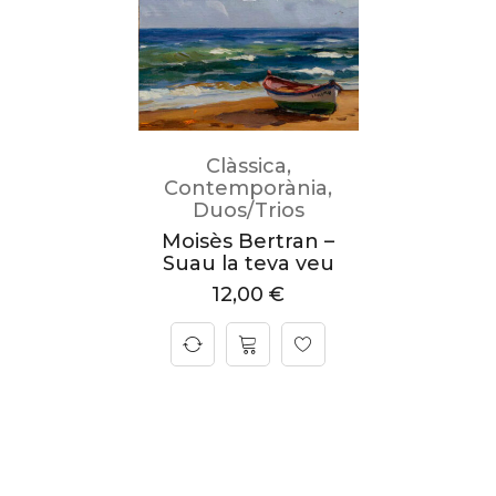
Clàssica
,
Contemporània
,
Duos/Trios
Moisès Bertran –
Suau la teva veu
12,00
€