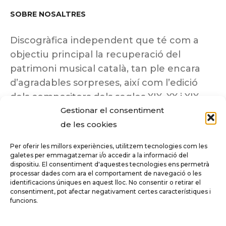
SOBRE NOSALTRES
Discogràfica independent que té com a
objectiu principal la recuperació del
patrimoni musical català, tan ple encara
d’agradables sorpreses, així com l’edició
dels compositors dels segles XIX, XX i XIX
Gestionar el consentiment
insuficientment coneguts.
de les cookies
Per oferir les millors experiències, utilitzem tecnologies com les
galetes per emmagatzemar i/o accedir a la informació del
dispositiu. El consentiment d'aquestes tecnologies ens permetrà
Tots els drets reservats a ©Columna
processar dades com ara el comportament de navegació o les
Música.
identificacions úniques en aquest lloc. No consentir o retirar el
consentiment, pot afectar negativament certes característiques i
funcions.