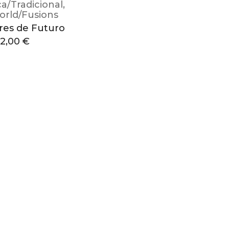
ca/Tradicional
,
orld/Fusions
res de Futuro
12,00
€