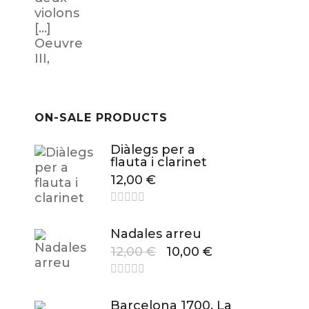
ON-SALE PRODUCTS
Diàlegs per a
flauta i clarinet
12,00
€
Nadales arreu
12,00
€
10,00
€
Barcelona 1700. La