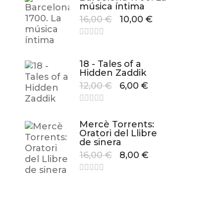
música íntima
16,00
€
10,00
€
18 - Tales of a
Hidden Zaddik
12,00
€
6,00
€
Mercè Torrents:
Oratori del Llibre
de sinera
16,00
€
8,00
€