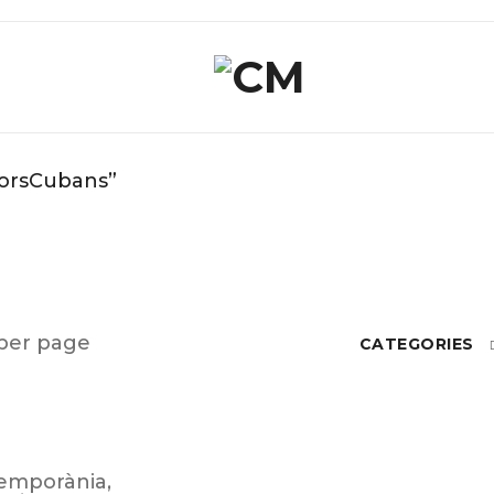
torsCubans”
per page
CATEGORIES
emporània
,