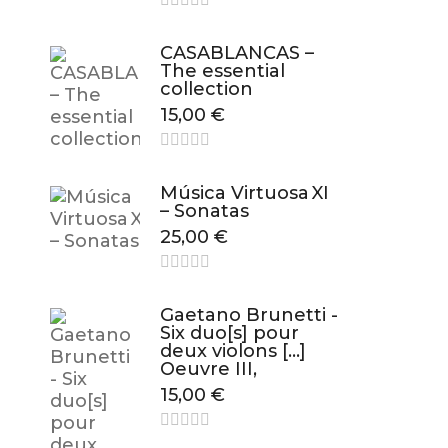
CASABLANCAS –
The essential
collection
15,00
€
Música Virtuosa XI
– Sonatas
25,00
€
Gaetano Brunetti -
Six duo[s] pour
deux violons […]
Oeuvre III,
15,00
€