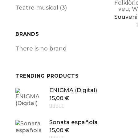
Folklòri
Teatre musical (3)
veu
,
W
Souveni
BRANDS
There is no brand
TRENDING PRODUCTS
ENIGMA (Digital)
15,00
€
Sonata española
15,00
€