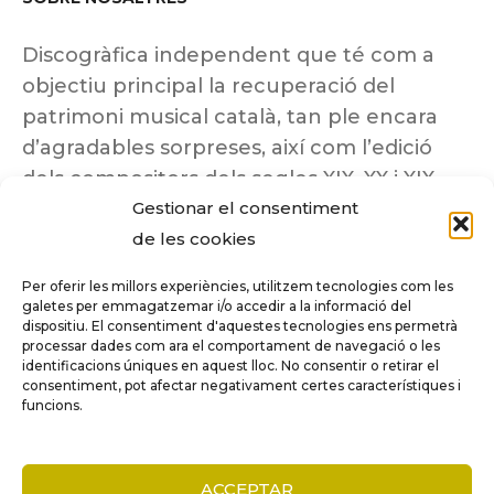
Discogràfica independent que té com a
objectiu principal la recuperació del
patrimoni musical català, tan ple encara
d’agradables sorpreses, així com l’edició
dels compositors dels segles XIX, XX i XIX
Gestionar el consentiment
insuficientment coneguts.
de les cookies
Per oferir les millors experiències, utilitzem tecnologies com les
galetes per emmagatzemar i/o accedir a la informació del
dispositiu. El consentiment d'aquestes tecnologies ens permetrà
Tots els drets reservats a ©Columna
processar dades com ara el comportament de navegació o les
Música.
identificacions úniques en aquest lloc. No consentir o retirar el
consentiment, pot afectar negativament certes característiques i
funcions.
COMPARE
(0)
ACCEPTAR