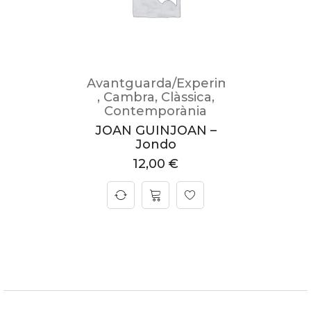
Avantguarda/Experimental
,
Cambra
,
Clàssica
,
Contemporània
JOAN GUINJOAN –
Jondo
12,00
€