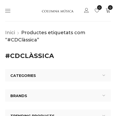
0
0
Inici
Productes etiquetats com
“#CDClàssica”
#CDCLÀSSICA
CATEGORIES
BRANDS