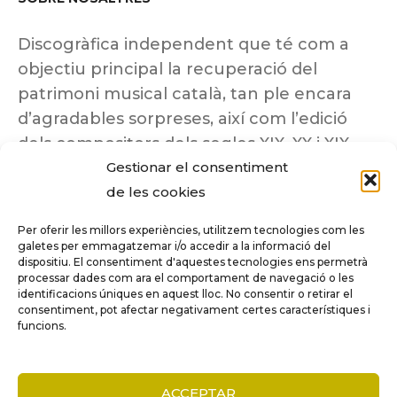
Discogràfica independent que té com a
objectiu principal la recuperació del
patrimoni musical català, tan ple encara
d’agradables sorpreses, així com l’edició
dels compositors dels segles XIX, XX i XIX
Gestionar el consentiment
insuficientment coneguts.
de les cookies
Per oferir les millors experiències, utilitzem tecnologies com les
galetes per emmagatzemar i/o accedir a la informació del
dispositiu. El consentiment d'aquestes tecnologies ens permetrà
Tots els drets reservats a ©Columna
processar dades com ara el comportament de navegació o les
Música.
identificacions úniques en aquest lloc. No consentir o retirar el
consentiment, pot afectar negativament certes característiques i
funcions.
COMPARE
(0)
ACCEPTAR