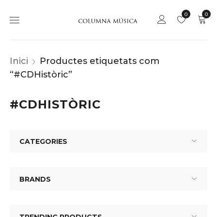
0
0
Inici
Productes etiquetats com
“#CDHistòric”
#CDHISTÒRIC
CATEGORIES
BRANDS