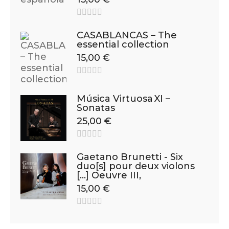
CASABLANCAS – The
essential collection
15,00
€
Música Virtuosa XI –
Sonatas
25,00
€
Gaetano Brunetti - Six
duo[s] pour deux violons
[…] Oeuvre III,
15,00
€