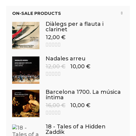
ON-SALE PRODUCTS
Diàlegs per a flauta i
clarinet
12,00
€
Nadales arreu
12,00
€
10,00
€
Barcelona 1700. La música
íntima
16,00
€
10,00
€
18 - Tales of a Hidden
Zaddik