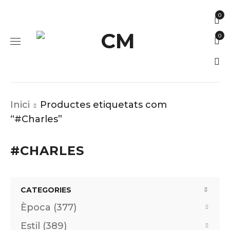
0
0
Inici
Productes etiquetats com
“#Charles”
#CHARLES
CATEGORIES
Època (377)
Estil (389)