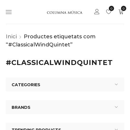
0
0
Inici
Productes etiquetats com
“#ClassicalWindQuintet”
#CLASSICALWINDQUINTET
CATEGORIES
BRANDS