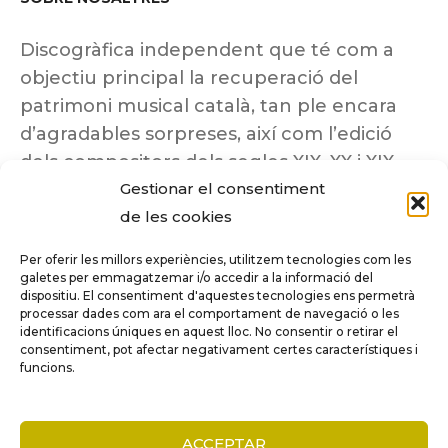
Discogràfica independent que té com a
objectiu principal la recuperació del
patrimoni musical català, tan ple encara
d’agradables sorpreses, així com l’edició
dels compositors dels segles XIX, XX i XIX
Gestionar el consentiment
insuficientment coneguts.
de les cookies
Per oferir les millors experiències, utilitzem tecnologies com les
galetes per emmagatzemar i/o accedir a la informació del
dispositiu. El consentiment d'aquestes tecnologies ens permetrà
Tots els drets reservats a ©Columna
processar dades com ara el comportament de navegació o les
Música.
identificacions úniques en aquest lloc. No consentir o retirar el
consentiment, pot afectar negativament certes característiques i
funcions.
COMPARE
(0)
ACCEPTAR