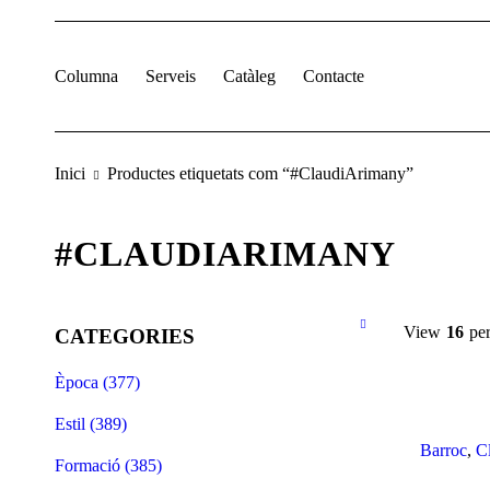
Columna
Serveis
Catàleg
Contacte
Inici
Productes etiquetats com “#ClaudiArimany”
#CLAUDIARIMANY
View
16
pe
CATEGORIES
Època (377)
Estil (389)
Barroc
,
C
Formació (385)