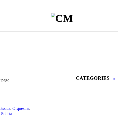
CATEGORIES
r page
làssica
,
Orquestra
,
Solista