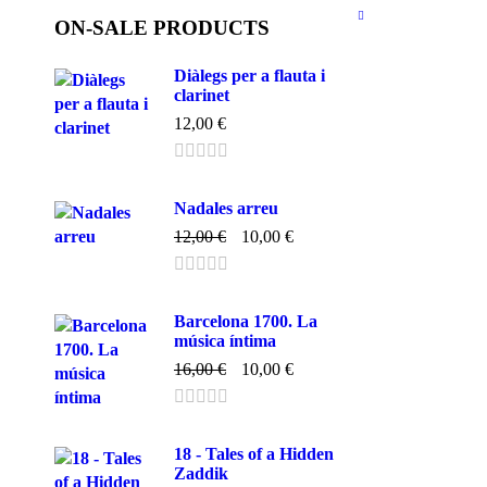
ON-SALE PRODUCTS
Diàlegs per a flauta i
clarinet
12,00
€
Nadales arreu
12,00
€
10,00
€
Barcelona 1700. La
música íntima
16,00
€
10,00
€
18 - Tales of a Hidden
Zaddik