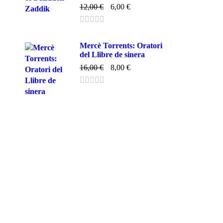
12,00
€
6,00
€
Mercè Torrents: Oratori
del Llibre de sinera
16,00
€
8,00
€