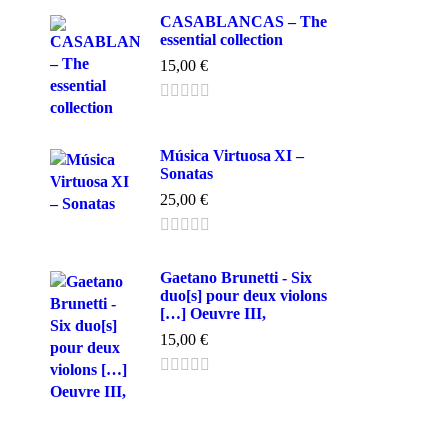
CASABLANCAS – The
essential collection
15,00
€
Música Virtuosa XI –
Sonatas
25,00
€
Gaetano Brunetti - Six
duo[s] pour deux violons
[…] Oeuvre III,
15,00
€