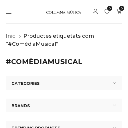
0
0
Inici
Productes etiquetats com
“#ComèdiaMusical”
#COMÈDIAMUSICAL
CATEGORIES
BRANDS