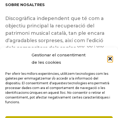
SOBRE NOSALTRES
Discogràfica independent que té com a
objectiu principal la recuperació del
patrimoni musical català, tan ple encara
d’agradables sorpreses, així com l’edició
dels compositors dels segles XIX, XX i XIX
Gestionar el consentiment
insuficientment coneguts.
de les cookies
Per oferir les millors experiències, utilitzem tecnologies com les
galetes per emmagatzemar i/o accedir a la informació del
dispositiu. El consentiment d'aquestes tecnologies ens permetrà
Tots els drets reservats a ©Columna
processar dades com ara el comportament de navegació o les
Música.
identificacions úniques en aquest lloc. No consentir o retirar el
consentiment, pot afectar negativament certes característiques i
funcions.
COMPARE
(0)