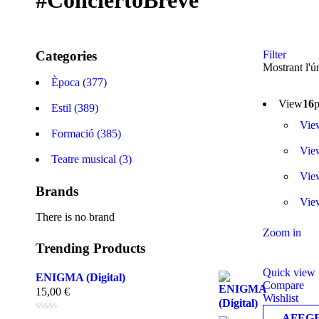
#ConciertoBreve
Categories
Filter
Mostrant l'ún
Època (377)
View
16
p
Estil (389)
Vie
Formació (385)
Vie
Teatre musical (3)
Vie
Brands
Vie
There is no brand
Zoom in
Trending Products
Quick view
ENIGMA (Digital)
Compare
15,00
€
Wishlist
AFEGE