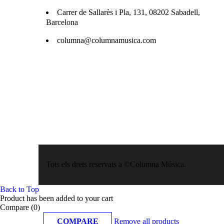
Carrer de Sallarès i Pla, 131, 08202 Sabadell,
Barcelona
columna@columnamusica.com
Tots els drets reservats a ©Columna Música.
Back to Top
Product has been added to your cart
Compare
(0)
COMPARE
Remove all products