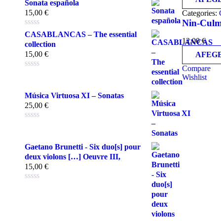
Sonata española
15,00
€
Categories:
Nin-Culme
CASABLANCAS – The essential
12,00
€
collection
15,00
€
AFEGE
Compare
Wishlist
Música Virtuosa XI – Sonatas
25,00
€
Gaetano Brunetti - Six duo[s] pour
deux violons […] Oeuvre III,
15,00
€