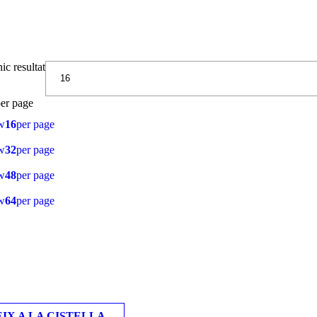
ic resultat
er page
w
16
per page
w
32
per page
w
48
per page
w
64
per page
IX A LA CISTELLA