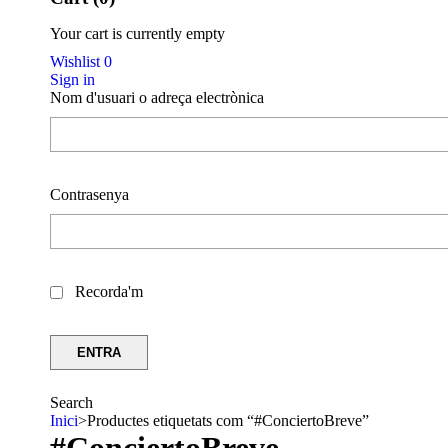
Your cart is currently empty
Wishlist
0
Sign in
Nom d'usuari o adreça electrònica
Contrasenya
Recorda'm
Search
Inici
>
Productes etiquetats com “#ConciertoBreve”