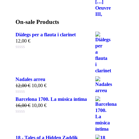
On-sale Products
Diàlegs per a flauta i clarinet
12,00
€
Nadales arreu
12,00
€
10,00
€
Barcelona 1700. La música íntima
16,00
€
10,00
€
18 - Tales of a Hidden Zaddik