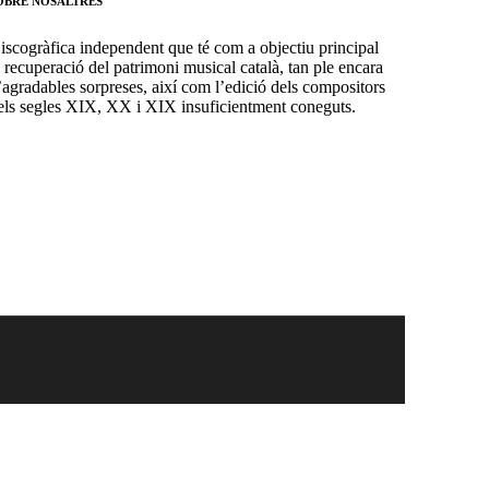
OBRE NOSALTRES
iscogràfica independent que té com a objectiu principal
a recuperació del patrimoni musical català, tan ple encara
’agradables sorpreses, així com l’edició dels compositors
els segles XIX, XX i XIX insuficientment coneguts.