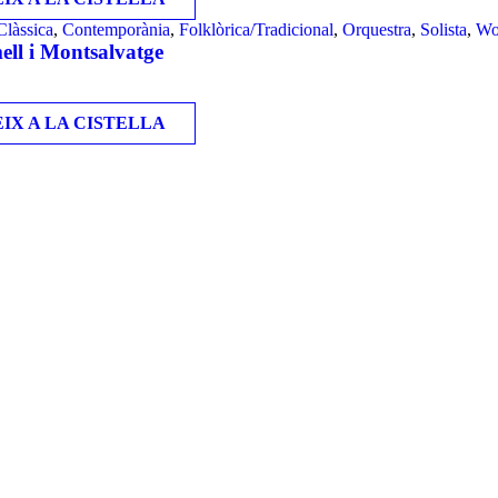
Clàssica
,
Contemporània
,
Folklòrica/Tradicional
,
Orquestra
,
Solista
,
Wo
ll i Montsalvatge
IX A LA CISTELLA