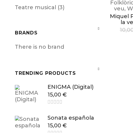
Folklòri
Teatre musical (3)
veu
,
W
Miquel 
la ve
10,0
BRANDS
There is no brand
TRENDING PRODUCTS
ENIGMA (Digital)
15,00
€
Sonata española
15,00
€