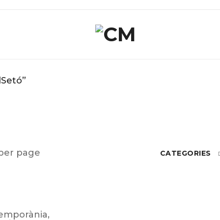
dSetó”
per page
CATEGORIES
emporània
,