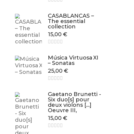
CASABLANCAS –
The essential
collection
15,00
€
Música Virtuosa XI
– Sonatas
25,00
€
Gaetano Brunetti -
Six duo[s] pour
deux violons […]
Oeuvre III,
15,00
€