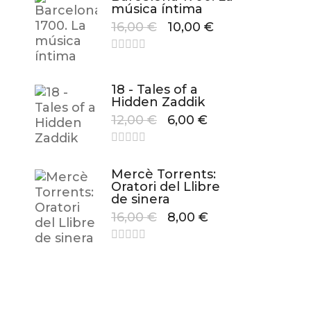
música íntima
16,00
€
10,00
€
18 - Tales of a
Hidden Zaddik
12,00
€
6,00
€
Mercè Torrents:
Oratori del Llibre
de sinera
16,00
€
8,00
€