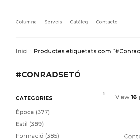
Columna
Serveis
Catàleg
Contacte
Inici
Productes etiquetats com “#Conra
#CONRADSETÓ
View
16
CATEGORIES
Època (377)
Estil (389)
Formació (385)
Cont