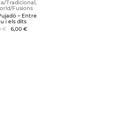
ca/Tradicional
,
orld/Fusions
Pujadó – Entre
u i els dits
0
€
6,00
€