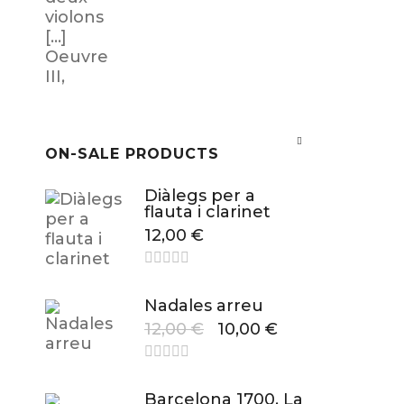
ON-SALE PRODUCTS
Diàlegs per a
flauta i clarinet
12,00
€
Nadales arreu
12,00
€
10,00
€
Barcelona 1700. La