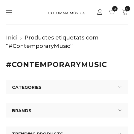
0
0
Inici
Productes etiquetats com
“#ContemporaryMusic”
#CONTEMPORARYMUSIC
CATEGORIES
BRANDS