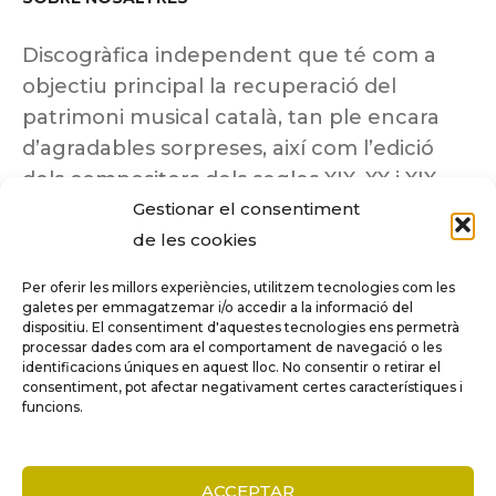
Discogràfica independent que té com a
objectiu principal la recuperació del
patrimoni musical català, tan ple encara
d’agradables sorpreses, així com l’edició
dels compositors dels segles XIX, XX i XIX
Gestionar el consentiment
insuficientment coneguts.
de les cookies
Per oferir les millors experiències, utilitzem tecnologies com les
galetes per emmagatzemar i/o accedir a la informació del
dispositiu. El consentiment d'aquestes tecnologies ens permetrà
Tots els drets reservats a ©Columna
processar dades com ara el comportament de navegació o les
Música.
identificacions úniques en aquest lloc. No consentir o retirar el
consentiment, pot afectar negativament certes característiques i
funcions.
COMPARE
(0)
ACCEPTAR