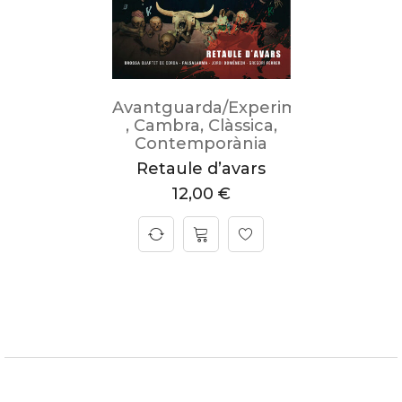
Avantguarda/Experimental
,
Cambra
,
Clàssica
,
Contemporània
Retaule d’avars
12,00
€