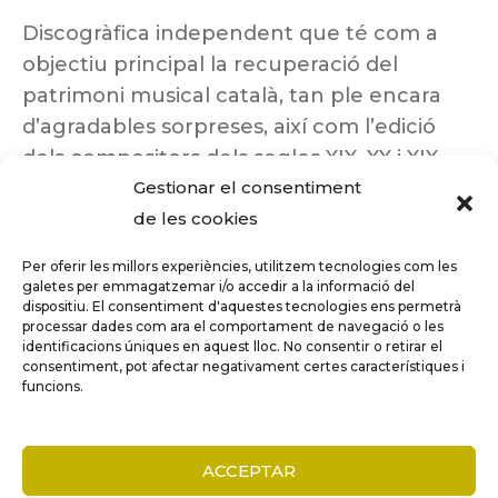
Discogràfica independent que té com a
objectiu principal la recuperació del
patrimoni musical català, tan ple encara
d’agradables sorpreses, així com l’edició
dels compositors dels segles XIX, XX i XIX
Gestionar el consentiment
insuficientment coneguts.
de les cookies
Per oferir les millors experiències, utilitzem tecnologies com les
galetes per emmagatzemar i/o accedir a la informació del
dispositiu. El consentiment d'aquestes tecnologies ens permetrà
Tots els drets reservats a ©Columna
processar dades com ara el comportament de navegació o les
Música.
identificacions úniques en aquest lloc. No consentir o retirar el
consentiment, pot afectar negativament certes característiques i
funcions.
COMPARE
(0)
ACCEPTAR