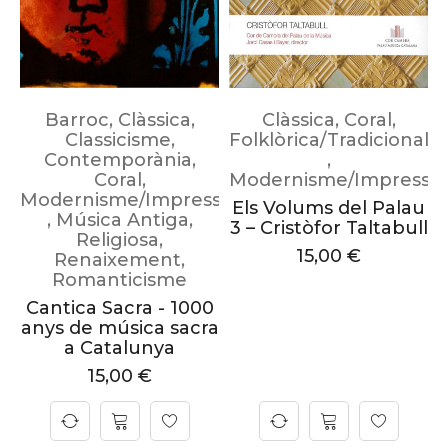
Barroc
,
Clàssica
,
Clàssica
,
Coral
,
Classicisme
,
Folklòrica/Tradicional
Contemporània
,
,
Coral
,
Modernisme/Impressi
Modernisme/Impressionisme
Els Volums del Palau
,
Música Antiga
,
3 – Cristòfor Taltabull
Religiosa
,
15,00
€
Renaixement
,
Romanticisme
Cantica Sacra - 1000
anys de música sacra
a Catalunya
15,00
€