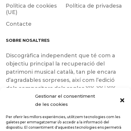
Política de cookies
Política de privadesa
(UE)
Contacte
SOBRE NOSALTRES
Discogràfica independent que té com a
objectiu principal la recuperació del
patrimoni musical català, tan ple encara
d’agradables sorpreses, així com l’edició
dels compositors dels segles XIX, XX i XIX
Gestionar el consentiment
insuficientment coneguts.
de les cookies
Per oferir les millors experiències, utilitzem tecnologies com les
galetes per emmagatzemar i/o accedir a la informació del
dispositiu. El consentiment d'aquestes tecnologies ens permetrà
Tots els drets reservats a ©Columna