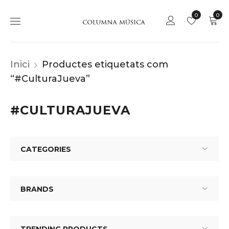
0
0
Inici
Productes etiquetats com
“#CulturaJueva”
#CULTURAJUEVA
CATEGORIES
BRANDS