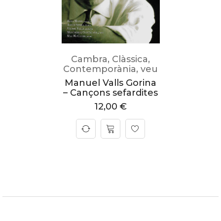
Cambra
,
Clàssica
,
Contemporània
,
veu
Manuel Valls Gorina
– Cançons sefardites
12,00
€