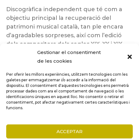
Discogràfica independent que té com a
objectiu principal la recuperació del
patrimoni musical català, tan ple encara
d’agradables sorpreses, així com l’edició
dels compositors dels segles XIX, XX i XIX
Gestionar el consentiment
insuficientment coneguts.
de les cookies
Per oferir les millors experiències, utilitzem tecnologies com les
galetes per emmagatzemar i/o accedir a la informació del
dispositiu. El consentiment d'aquestes tecnologies ens permetrà
Tots els drets reservats a ©Columna
processar dades com ara el comportament de navegació o les
Música.
identificacions úniques en aquest lloc. No consentir o retirar el
consentiment, pot afectar negativament certes característiques i
funcions.
COMPARE
(0)
ACCEPTAR