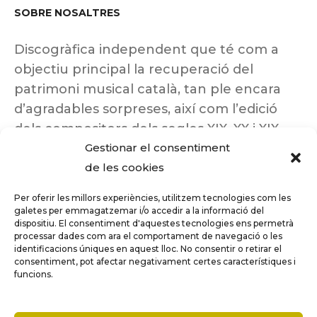
SOBRE NOSALTRES
Discogràfica independent que té com a
objectiu principal la recuperació del
patrimoni musical català, tan ple encara
d’agradables sorpreses, així com l’edició
dels compositors dels segles XIX, XX i XIX
Gestionar el consentiment
insuficientment coneguts.
de les cookies
Per oferir les millors experiències, utilitzem tecnologies com les
galetes per emmagatzemar i/o accedir a la informació del
dispositiu. El consentiment d'aquestes tecnologies ens permetrà
Tots els drets reservats a ©Columna
processar dades com ara el comportament de navegació o les
Música.
identificacions úniques en aquest lloc. No consentir o retirar el
consentiment, pot afectar negativament certes característiques i
funcions.
COMPARE
(0)