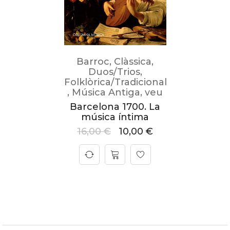
Barroc
,
Clàssica
,
Duos/Trios
,
Folklòrica/Tradicional
,
Música Antiga
,
veu
Barcelona 1700. La
música íntima
16,00
€
10,00
€