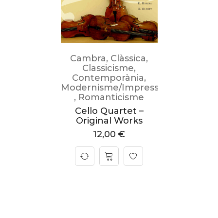
Cambra
,
Clàssica
,
Classicisme
,
Contemporània
,
Modernisme/Impressionisme
,
Romanticisme
Cello Quartet –
Original Works
12,00
€