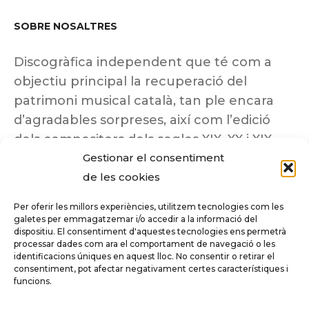
SOBRE NOSALTRES
Discogràfica independent que té com a
objectiu principal la recuperació del
patrimoni musical català, tan ple encara
d’agradables sorpreses, així com l’edició
dels compositors dels segles XIX, XX i XIX
Gestionar el consentiment
insuficientment coneguts.
de les cookies
Per oferir les millors experiències, utilitzem tecnologies com les
galetes per emmagatzemar i/o accedir a la informació del
dispositiu. El consentiment d'aquestes tecnologies ens permetrà
Tots els drets reservats a ©Columna
processar dades com ara el comportament de navegació o les
Música.
identificacions úniques en aquest lloc. No consentir o retirar el
consentiment, pot afectar negativament certes característiques i
funcions.