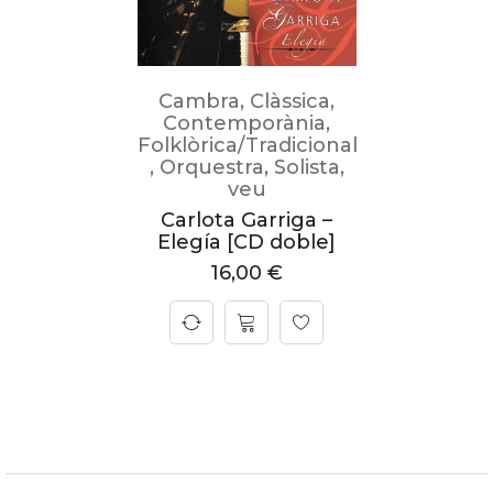
Cambra
,
Clàssica
,
Contemporània
,
Folklòrica/Tradicional
,
Orquestra
,
Solista
,
veu
Carlota Garriga –
Elegía [CD doble]
16,00
€