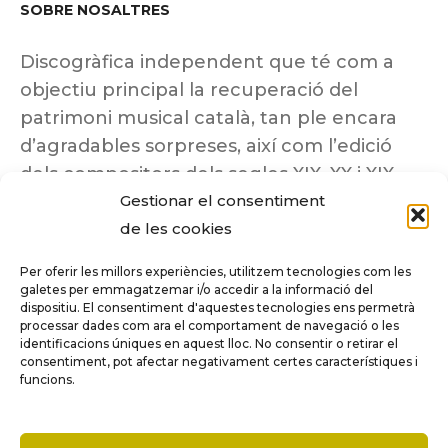
SOBRE NOSALTRES
Discogràfica independent que té com a
objectiu principal la recuperació del
patrimoni musical català, tan ple encara
d’agradables sorpreses, així com l’edició
dels compositors dels segles XIX, XX i XIX
Gestionar el consentiment
insuficientment coneguts.
de les cookies
Per oferir les millors experiències, utilitzem tecnologies com les
galetes per emmagatzemar i/o accedir a la informació del
dispositiu. El consentiment d'aquestes tecnologies ens permetrà
Tots els drets reservats a ©Columna
processar dades com ara el comportament de navegació o les
Música.
identificacions úniques en aquest lloc. No consentir o retirar el
consentiment, pot afectar negativament certes característiques i
funcions.
COMPARE
(0)