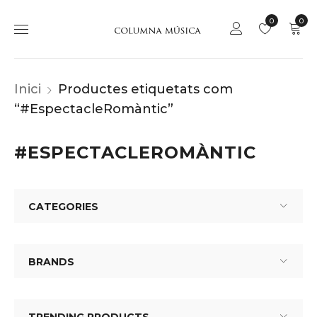
0
0
Inici
Productes etiquetats com
“#EspectacleRomàntic”
#ESPECTACLEROMÀNTIC
CATEGORIES
BRANDS