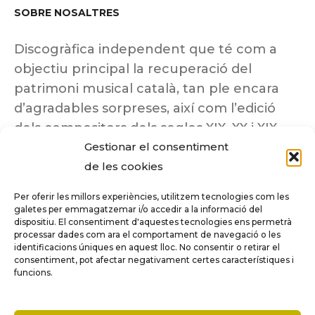
SOBRE NOSALTRES
Discogràfica independent que té com a
objectiu principal la recuperació del
patrimoni musical català, tan ple encara
d’agradables sorpreses, així com l’edició
dels compositors dels segles XIX, XX i XIX
Gestionar el consentiment
insuficientment coneguts.
de les cookies
Per oferir les millors experiències, utilitzem tecnologies com les
galetes per emmagatzemar i/o accedir a la informació del
dispositiu. El consentiment d'aquestes tecnologies ens permetrà
Tots els drets reservats a ©Columna
processar dades com ara el comportament de navegació o les
Música.
identificacions úniques en aquest lloc. No consentir o retirar el
consentiment, pot afectar negativament certes característiques i
funcions.
COMPARE
(0)