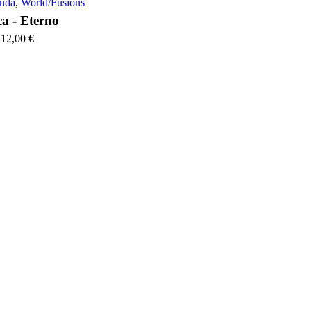
anda
,
World/Fusions
a - Eterno
12,00
€