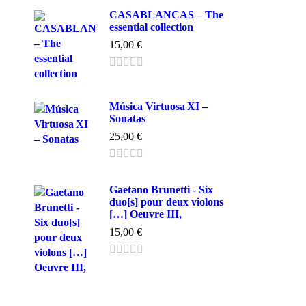
CASABLANCAS – The
essential collection
15,00
€
Música Virtuosa XI –
Sonatas
25,00
€
Gaetano Brunetti - Six
duo[s] pour deux violons
[…] Oeuvre III,
15,00
€