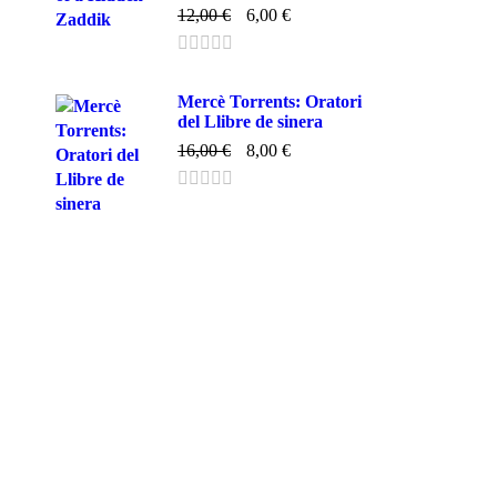
12,00
€
6,00
€
Mercè Torrents: Oratori
del Llibre de sinera
16,00
€
8,00
€