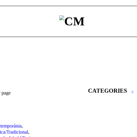
CATEGORIES
r page
temporània
,
ica/Tradicional
,