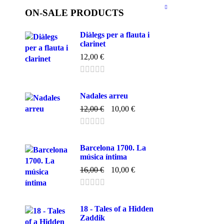
ON-SALE PRODUCTS
Diàlegs per a flauta i
clarinet
12,00
€
Nadales arreu
12,00
€
10,00
€
Barcelona 1700. La
música íntima
16,00
€
10,00
€
18 - Tales of a Hidden
Zaddik