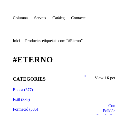
Columna
Serveis
Catàleg
Contacte
Inici
Productes etiquetats com “#Eterno”
#ETERNO
View
16
pe
CATEGORIES
Època (377)
Estil (389)
Con
Formació (385)
Folklòr