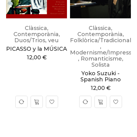
Clàssica
,
Clàssica
,
Contemporània
,
Contemporània
,
Duos/Trios
,
veu
Folklòrica/Tradicional
,
PICASSO y la MÚSICA
Modernisme/Impressi
12,00
€
,
Romanticisme
,
Solista
Yoko Suzuki -
Spanish Piano
12,00
€