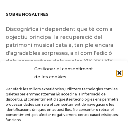
SOBRE NOSALTRES
Discogràfica independent que té com a
objectiu principal la recuperació del
patrimoni musical català, tan ple encara
d’agradables sorpreses, així com l’edició
dels compositors dels segles XIX, XX i XIX
Gestionar el consentiment
insuficientment coneguts.
de les cookies
Per oferir les millors experiències, utilitzem tecnologies com les
galetes per emmagatzemar i/o accedir a la informació del
dispositiu. El consentiment d'aquestes tecnologies ens permetrà
Tots els drets reservats a ©Columna
processar dades com ara el comportament de navegació o les
Música.
identificacions úniques en aquest lloc. No consentir o retirar el
consentiment, pot afectar negativament certes característiques i
funcions.