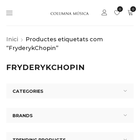
0
0
Inici
Productes etiquetats com
“FryderykChopin”
FRYDERYKCHOPIN
CATEGORIES
BRANDS