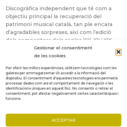
Discogràfica independent que té com a
objectiu principal la recuperació del
patrimoni musical català, tan ple encara
d’agradables sorpreses, així com l’edició
dels compositors dels segles XIX, XX i XIX
Gestionar el consentiment
insuficientment coneguts.
de les cookies
Per oferir les millors experiències, utilitzem tecnologies com les
galetes per emmagatzemar i/o accedir a la informació del
dispositiu. El consentiment d'aquestes tecnologies ens permetrà
Tots els drets reservats a ©Columna
processar dades com ara el comportament de navegació o les
Música.
identificacions úniques en aquest lloc. No consentir o retirar el
consentiment, pot afectar negativament certes característiques i
funcions.
COMPARE
(0)
ACCEPTAR