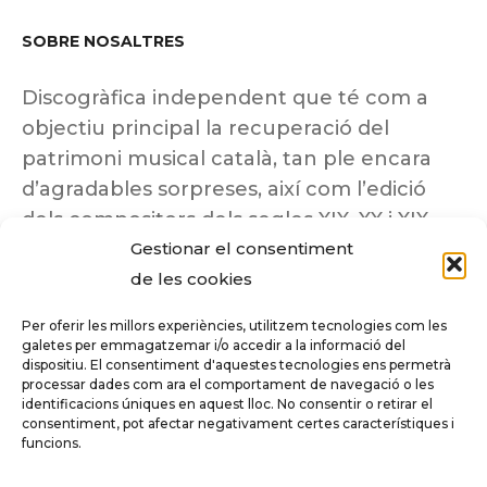
SOBRE NOSALTRES
Discogràfica independent que té com a
objectiu principal la recuperació del
patrimoni musical català, tan ple encara
d’agradables sorpreses, així com l’edició
dels compositors dels segles XIX, XX i XIX
Gestionar el consentiment
insuficientment coneguts.
de les cookies
Per oferir les millors experiències, utilitzem tecnologies com les
galetes per emmagatzemar i/o accedir a la informació del
dispositiu. El consentiment d'aquestes tecnologies ens permetrà
Tots els drets reservats a ©Columna
processar dades com ara el comportament de navegació o les
Música.
identificacions úniques en aquest lloc. No consentir o retirar el
consentiment, pot afectar negativament certes característiques i
funcions.