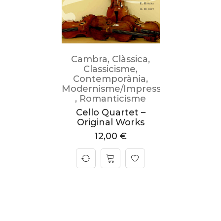
Cambra
,
Clàssica
,
Classicisme
,
Contemporània
,
Modernisme/Impressionisme
,
Romanticisme
Cello Quartet –
Original Works
12,00
€