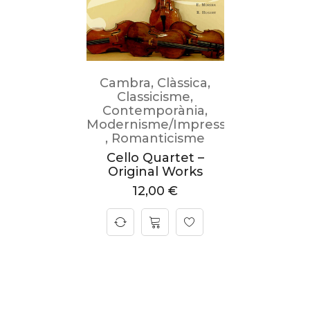
Cambra
,
Clàssica
,
Classicisme
,
Contemporània
,
Modernisme/Impressionisme
,
Romanticisme
Cello Quartet –
Original Works
12,00
€