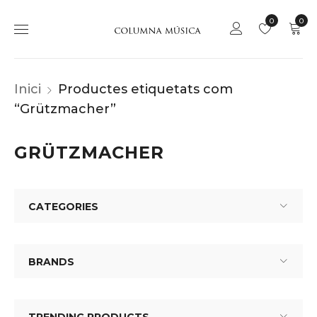
0
0
Inici
Productes etiquetats com
“Grützmacher”
GRÜTZMACHER
CATEGORIES
BRANDS