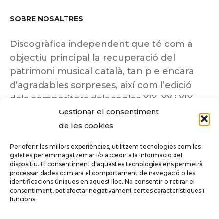
SOBRE NOSALTRES
Discogràfica independent que té com a
objectiu principal la recuperació del
patrimoni musical català, tan ple encara
d’agradables sorpreses, així com l’edició
dels compositors dels segles XIX, XX i XIX
Gestionar el consentiment
insuficientment coneguts.
de les cookies
Per oferir les millors experiències, utilitzem tecnologies com les
galetes per emmagatzemar i/o accedir a la informació del
dispositiu. El consentiment d'aquestes tecnologies ens permetrà
Tots els drets reservats a ©Columna
processar dades com ara el comportament de navegació o les
Música.
identificacions úniques en aquest lloc. No consentir o retirar el
consentiment, pot afectar negativament certes característiques i
funcions.