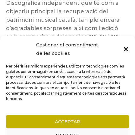
Discogràfica independent que té com a
objectiu principal la recuperació del
patrimoni musical català, tan ple encara
d’agradables sorpreses, així com l’edició
dels compositors dels segles XIX, XX i XIX
Gestionar el consentiment
insuficientment coneguts.
de les cookies
Per oferir les millors experiències, utilitzem tecnologies com les
galetes per emmagatzemar i/o accedir a la informació del
dispositiu. El consentiment d'aquestes tecnologies ens permetrà
Tots els drets reservats a ©Columna
processar dades com ara el comportament de navegació o les
Música.
identificacions úniques en aquest lloc. No consentir o retirar el
consentiment, pot afectar negativament certes característiques i
funcions.
COMPARE
(0)
ACCEPTAR