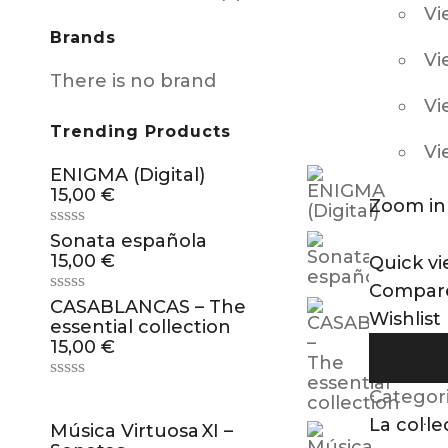
Vi
Brands
Vi
There is no brand
Vi
Trending Products
Vi
ENIGMA (Digital)
15,00
€
Zoom in
Sonata española
15,00
€
Quick v
Compar
CASABLANCAS – The
Wishlist
essential collection
15,00
€
AFEGEI
Categor
La col·le
Música Virtuosa XI –