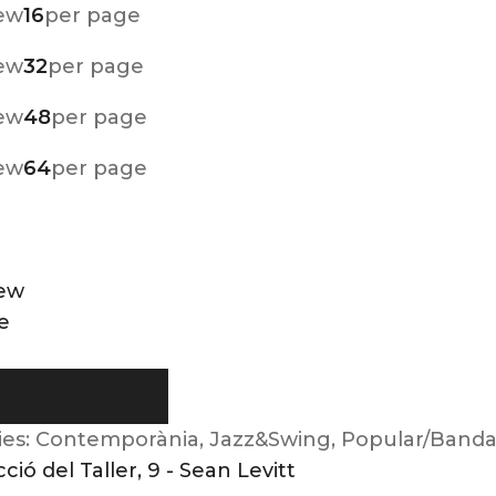
ew
16
per page
ew
32
per page
ew
48
per page
ew
64
per page
iew
e
X A LA CISTELLA
ies:
Contemporània
,
Jazz&Swing
,
Popular/Band
cció del Taller, 9 - Sean Levitt