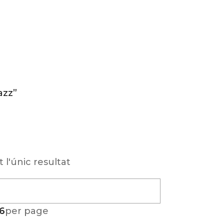
azz”
 l'únic resultat
6
per page