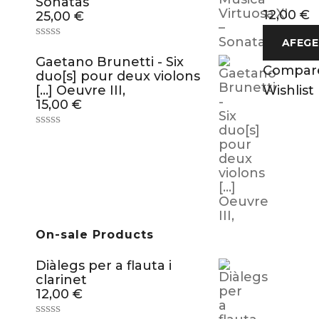
Sonatas
12,00
€
25,00
€
AFEGE
Gaetano Brunetti - Six
Compar
duo[s] pour deux violons
[…] Oeuvre III,
Wishlist
15,00
€
On-sale Products
Diàlegs per a flauta i
clarinet
12,00
€