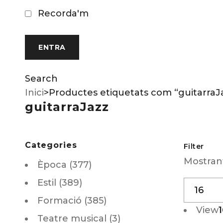
Recorda'm
Search
Inici
>
Productes etiquetats com “guitarraJ
guitarraJazz
Categories
Filter
Mostrant
Època (377)
Estil (389)
Formació (385)
View
1
Teatre musical (3)