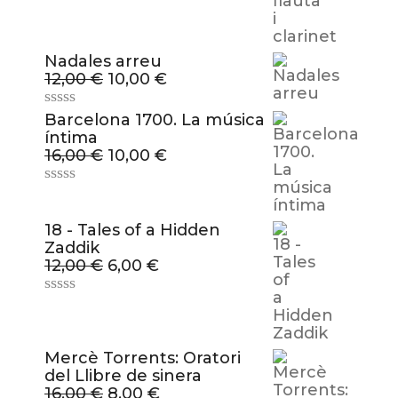
Nadales arreu
12,00
€
10,00
€
Barcelona 1700. La música
íntima
16,00
€
10,00
€
18 - Tales of a Hidden
Zaddik
12,00
€
6,00
€
Mercè Torrents: Oratori
del Llibre de sinera
16,00
€
8,00
€