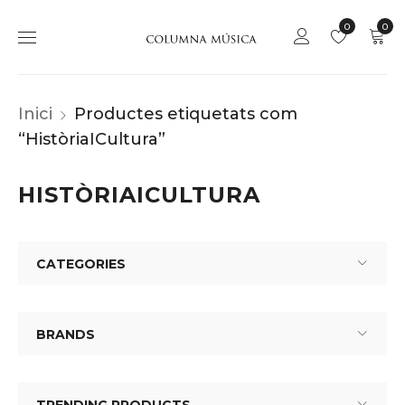
0
0
Inici
Productes etiquetats com
“HistòriaICultura”
HISTÒRIAICULTURA
CATEGORIES
BRANDS