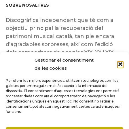
SOBRE NOSALTRES
Discogràfica independent que té com a
objectiu principal la recuperació del
patrimoni musical català, tan ple encara
d’agradables sorpreses, així com l’edició
dels compositors dels segles XIX, XX i XIX
Gestionar el consentiment
insuficientment coneguts.
de les cookies
Per oferir les millors experiències, utilitzem tecnologies com les
galetes per emmagatzemar i/o accedir a la informació del
dispositiu. El consentiment d'aquestes tecnologies ens permetrà
Tots els drets reservats a ©Columna
processar dades com ara el comportament de navegació o les
Música.
identificacions úniques en aquest lloc. No consentir o retirar el
consentiment, pot afectar negativament certes característiques i
funcions.
COMPARE
(0)