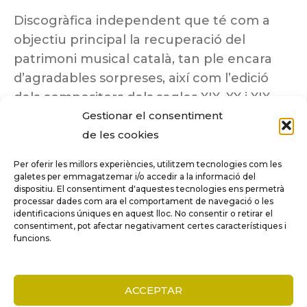
Discogràfica independent que té com a
objectiu principal la recuperació del
patrimoni musical català, tan ple encara
d’agradables sorpreses, així com l’edició
dels compositors dels segles XIX, XX i XIX
Gestionar el consentiment
insuficientment coneguts.
de les cookies
Per oferir les millors experiències, utilitzem tecnologies com les
galetes per emmagatzemar i/o accedir a la informació del
dispositiu. El consentiment d'aquestes tecnologies ens permetrà
Tots els drets reservats a ©Columna
processar dades com ara el comportament de navegació o les
Música.
identificacions úniques en aquest lloc. No consentir o retirar el
consentiment, pot afectar negativament certes característiques i
funcions.
COMPARE
(0)
ACCEPTAR