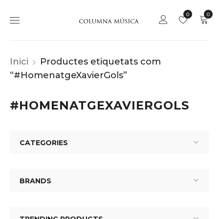
0
0
Inici
Productes etiquetats com
“#HomenatgeXavierGols”
#HOMENATGEXAVIERGOLS
CATEGORIES
BRANDS