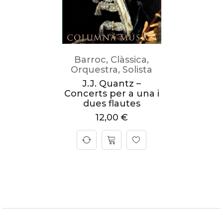
Barroc
,
Clàssica
,
Orquestra
,
Solista
J.J. Quantz –
Concerts per a una i
dues flautes
12,00
€