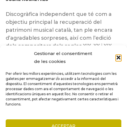
Discogràfica independent que té com a
objectiu principal la recuperació del
patrimoni musical català, tan ple encara
d’agradables sorpreses, així com l’edició
dels compositors dels segles XIX, XX i XIX
Gestionar el consentiment
insuficientment coneguts.
de les cookies
Per oferir les millors experiències, utilitzem tecnologies com les
galetes per emmagatzemar i/o accedir a la informació del
dispositiu. El consentiment d'aquestes tecnologies ens permetrà
Tots els drets reservats a ©Columna
processar dades com ara el comportament de navegació o les
Música.
identificacions úniques en aquest lloc. No consentir o retirar el
consentiment, pot afectar negativament certes característiques i
funcions.
COMPARE
(0)
ACCEPTAR