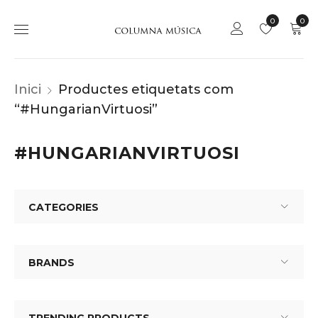
0
0
Inici
Productes etiquetats com
“#HungarianVirtuosi”
#HUNGARIANVIRTUOSI
CATEGORIES
BRANDS