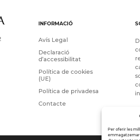
INFORMACIÓ
S
2
Avís Legal
D
c
Declaració
r
d’accessibilitat
c
Política de cookies
s
(UE)
c
Política de privadesa
i
Contacte
Per oferir les mi
emmagatzemar i/o