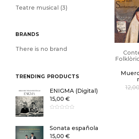
Teatre musical (3)
BRANDS
There is no brand
Cont
Folklòri
Muero
TRENDING PRODUCTS
12,0
ENIGMA (Digital)
15,00
€
Sonata española
15,00
€