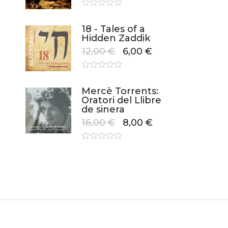
18 - Tales of a
Hidden Zaddik
12,00
€
6,00
€
Mercè Torrents:
Oratori del Llibre
de sinera
16,00
€
8,00
€