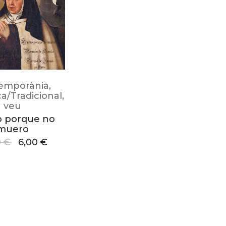
emporània
,
ca/Tradicional
,
veu
 porque no
muero
0
€
6,00
€