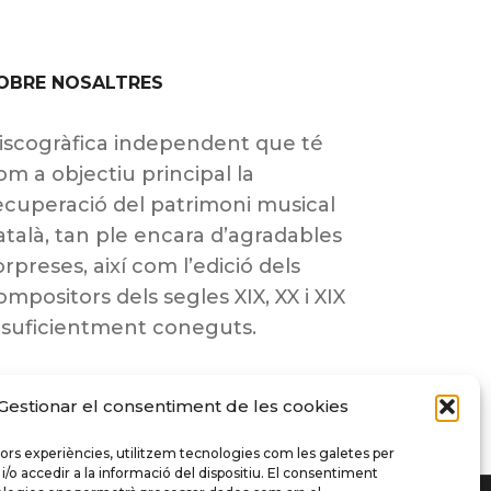
OBRE NOSALTRES
iscogràfica independent que té
om a objectiu principal la
ecuperació del patrimoni musical
atalà, tan ple encara d’agradables
orpreses, així com l’edició dels
ompositors dels segles XIX, XX i XIX
nsuficientment coneguts.
Gestionar el consentiment de les cookies
llors experiències, utilitzem tecnologies com les galetes per
 accedir a la informació del dispositiu. El consentiment