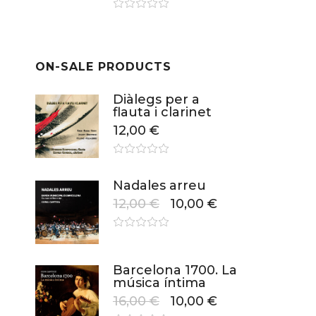
ON-SALE PRODUCTS
Diàlegs per a
flauta i clarinet
12,00
€
Nadales arreu
12,00
€
10,00
€
Barcelona 1700. La
música íntima
16,00
€
10,00
€