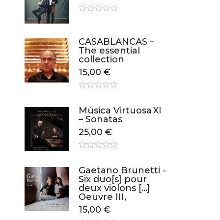
CASABLANCAS –
The essential
collection
15,00
€
Música Virtuosa XI
– Sonatas
25,00
€
Gaetano Brunetti -
Six duo[s] pour
deux violons […]
Oeuvre III,
15,00
€