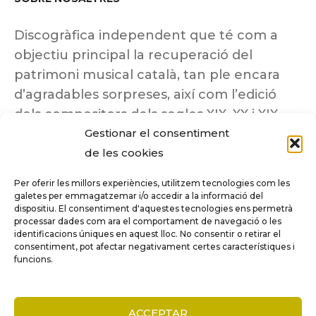
Discogràfica independent que té com a
objectiu principal la recuperació del
patrimoni musical català, tan ple encara
d’agradables sorpreses, així com l’edició
dels compositors dels segles XIX, XX i XIX
Gestionar el consentiment
insuficientment coneguts.
de les cookies
Per oferir les millors experiències, utilitzem tecnologies com les
galetes per emmagatzemar i/o accedir a la informació del
dispositiu. El consentiment d'aquestes tecnologies ens permetrà
Tots els drets reservats a ©Columna
processar dades com ara el comportament de navegació o les
Música.
identificacions úniques en aquest lloc. No consentir o retirar el
consentiment, pot afectar negativament certes característiques i
funcions.
COMPARE
(0)
ACCEPTAR