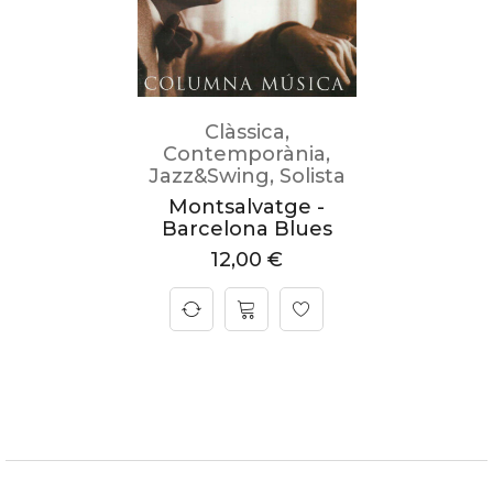
Clàssica
,
Contemporània
,
Jazz&Swing
,
Solista
Montsalvatge -
Barcelona Blues
12,00
€