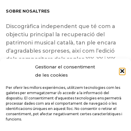
SOBRE NOSALTRES
Discogràfica independent que té com a
objectiu principal la recuperació del
patrimoni musical català, tan ple encara
d’agradables sorpreses, així com l’edició
dels compositors dels segles XIX, XX i XIX
Gestionar el consentiment
insuficientment coneguts.
de les cookies
Per oferir les millors experiències, utilitzem tecnologies com les
galetes per emmagatzemar i/o accedir a la informació del
dispositiu. El consentiment d'aquestes tecnologies ens permetrà
Tots els drets reservats a ©Columna
processar dades com ara el comportament de navegació o les
Música.
identificacions úniques en aquest lloc. No consentir o retirar el
consentiment, pot afectar negativament certes característiques i
funcions.