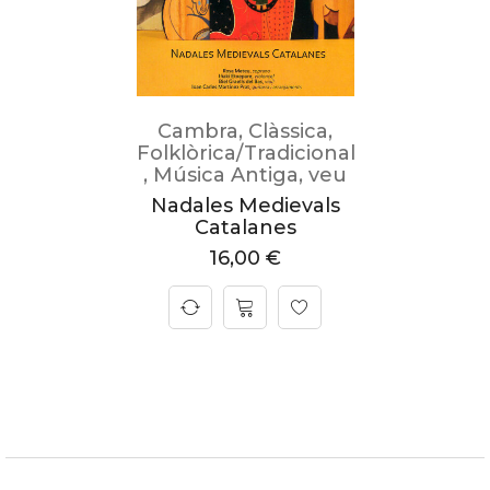
Cambra
,
Clàssica
,
Folklòrica/Tradicional
,
Música Antiga
,
veu
Nadales Medievals
Catalanes
16,00
€