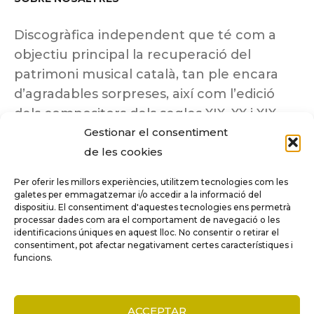
Discogràfica independent que té com a
objectiu principal la recuperació del
patrimoni musical català, tan ple encara
d’agradables sorpreses, així com l’edició
dels compositors dels segles XIX, XX i XIX
Gestionar el consentiment
insuficientment coneguts.
de les cookies
Per oferir les millors experiències, utilitzem tecnologies com les
galetes per emmagatzemar i/o accedir a la informació del
dispositiu. El consentiment d'aquestes tecnologies ens permetrà
Tots els drets reservats a ©Columna
processar dades com ara el comportament de navegació o les
Música.
identificacions úniques en aquest lloc. No consentir o retirar el
consentiment, pot afectar negativament certes característiques i
funcions.
COMPARE
(0)
ACCEPTAR