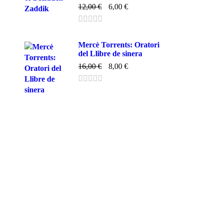
12,00
€
6,00
€
Mercè Torrents: Oratori
del Llibre de sinera
16,00
€
8,00
€