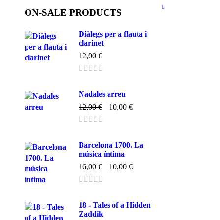
ON-SALE PRODUCTS
Diàlegs per a flauta i
clarinet
12,00
€
Nadales arreu
12,00
€
10,00
€
Barcelona 1700. La
música íntima
16,00
€
10,00
€
18 - Tales of a Hidden
Zaddik