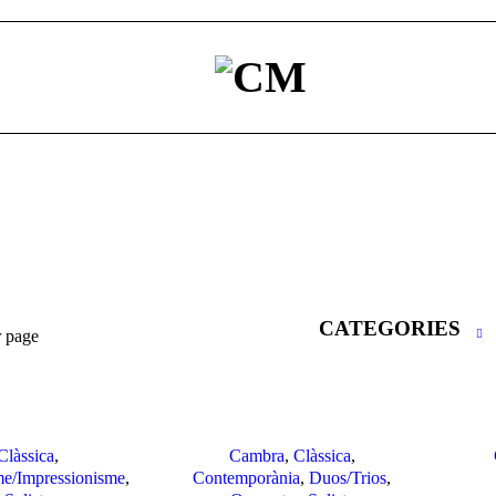
CATEGORIES
r page
Clàssica
,
Cambra
,
Clàssica
,
e/Impressionisme
,
Contemporània
,
Duos/Trios
,