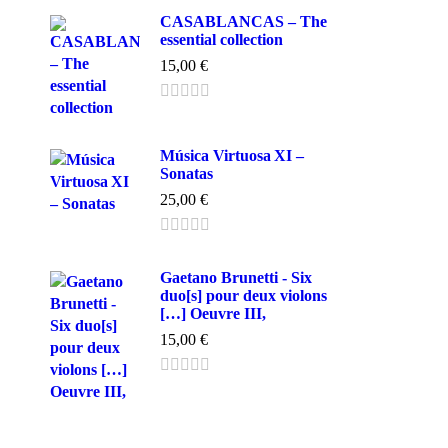
CASABLANCAS – The
essential collection
15,00
€
Música Virtuosa XI –
Sonatas
25,00
€
Gaetano Brunetti - Six
duo[s] pour deux violons
[…] Oeuvre III,
15,00
€