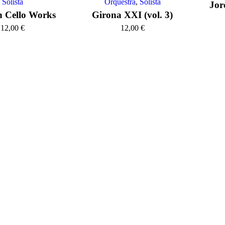
Solista
Orquestra
,
Solista
Jo
n Cello Works
Girona XXI (vol. 3)
12,00
€
12,00
€