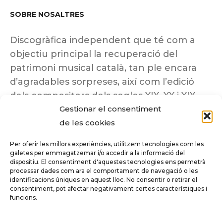
SOBRE NOSALTRES
Discogràfica independent que té com a
objectiu principal la recuperació del
patrimoni musical català, tan ple encara
d’agradables sorpreses, així com l’edició
dels compositors dels segles XIX, XX i XIX
Gestionar el consentiment
insuficientment coneguts.
de les cookies
Per oferir les millors experiències, utilitzem tecnologies com les
galetes per emmagatzemar i/o accedir a la informació del
dispositiu. El consentiment d'aquestes tecnologies ens permetrà
Tots els drets reservats a ©Columna
processar dades com ara el comportament de navegació o les
Música.
identificacions úniques en aquest lloc. No consentir o retirar el
consentiment, pot afectar negativament certes característiques i
funcions.