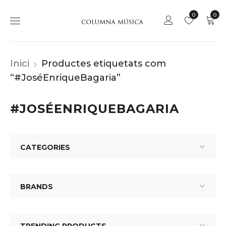
0
0
Inici
Productes etiquetats com
“#JoséEnriqueBagaria”
#JOSÉENRIQUEBAGARIA
CATEGORIES
BRANDS