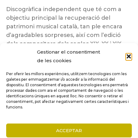
Discogràfica independent que té com a
objectiu principal la recuperació del
patrimoni musical català, tan ple encara
d’agradables sorpreses, així com l’edició
dels compositors dels segles XIX, XX i XIX
Gestionar el consentiment
insuficientment coneguts.
de les cookies
Per oferir les millors experiències, utilitzem tecnologies com les
galetes per emmagatzemar i/o accedir a la informació del
dispositiu. El consentiment d'aquestes tecnologies ens permetrà
Tots els drets reservats a ©Columna
processar dades com ara el comportament de navegació o les
Música.
identificacions úniques en aquest lloc. No consentir o retirar el
consentiment, pot afectar negativament certes característiques i
funcions.
COMPARE
(0)
ACCEPTAR