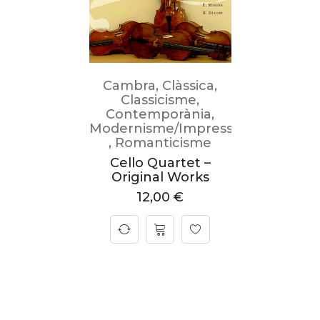
Cambra
,
Clàssica
,
Classicisme
,
Contemporània
,
Modernisme/Impressionisme
,
Romanticisme
Cello Quartet –
Original Works
12,00
€