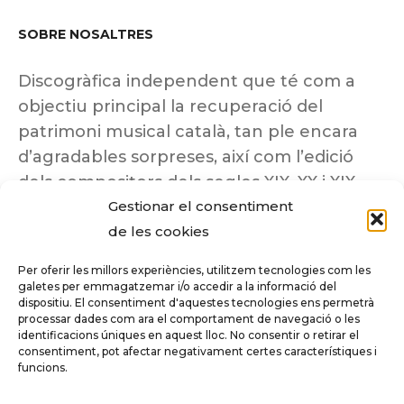
SOBRE NOSALTRES
Discogràfica independent que té com a
objectiu principal la recuperació del
patrimoni musical català, tan ple encara
d’agradables sorpreses, així com l’edició
dels compositors dels segles XIX, XX i XIX
Gestionar el consentiment
insuficientment coneguts.
de les cookies
Per oferir les millors experiències, utilitzem tecnologies com les
galetes per emmagatzemar i/o accedir a la informació del
dispositiu. El consentiment d'aquestes tecnologies ens permetrà
Tots els drets reservats a ©Columna
processar dades com ara el comportament de navegació o les
Música.
identificacions úniques en aquest lloc. No consentir o retirar el
consentiment, pot afectar negativament certes característiques i
funcions.