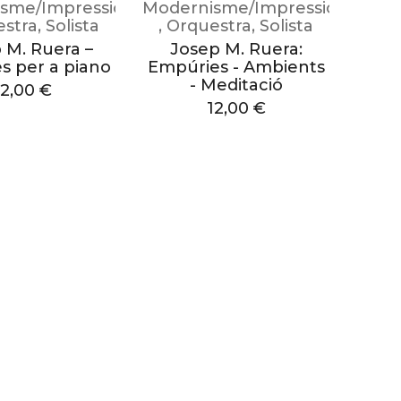
sme/Impressionisme
Modernisme/Impressionisme
estra
,
Solista
,
Orquestra
,
Solista
 M. Ruera –
Josep M. Ruera:
s per a piano
Empúries - Ambients
- Meditació
12,00
€
12,00
€