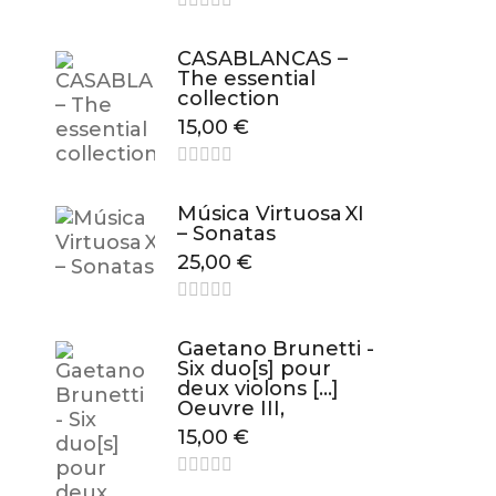
CASABLANCAS –
The essential
collection
15,00
€
Música Virtuosa XI
– Sonatas
25,00
€
Gaetano Brunetti -
Six duo[s] pour
deux violons […]
Oeuvre III,
15,00
€