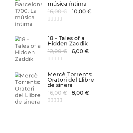
música íntima
16,00
€
10,00
€
18 - Tales of a
Hidden Zaddik
12,00
€
6,00
€
Mercè Torrents:
Oratori del Llibre
de sinera
16,00
€
8,00
€