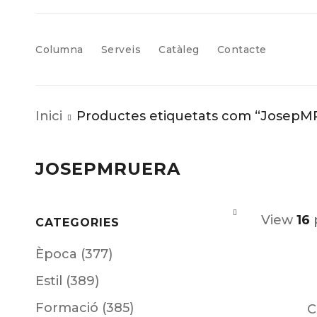
Columna
Serveis
Catàleg
Contacte
Inici
Productes etiquetats com “JosepM
JOSEPMRUERA
View
16
CATEGORIES
Època (377)
Estil (389)
Formació (385)
C