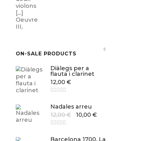
ON-SALE PRODUCTS
Diàlegs per a
flauta i clarinet
12,00
€
Nadales arreu
12,00
€
10,00
€
Barcelona 1700. La