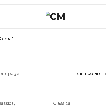
Ruera”
per page
CATEGORIES
làssica
,
Clàssica
,