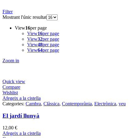
Filter
Mostrant l'únic resultat
View
16
per page
View
16
per page
View
32
per page
View
48
per page
View
64
per page
Zoom in
Quick view
Compare
Wishlist
Afegeix a la cistella
Categories:
Cambra
,
Clàssica
,
Contemporània
,
Electrònica
,
veu
El jardí llunyà
12,00
€
Afegeix a la cistella