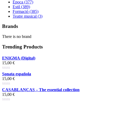
Època (377)
Estil (389)
Formació (385)
Teatre musical (3)
Brands
There is no brand
Trending Products
ENIGMA (Digital)
15,00
€
Sonata española
15,00
€
CASABLANCAS – The essential collection
15,00
€