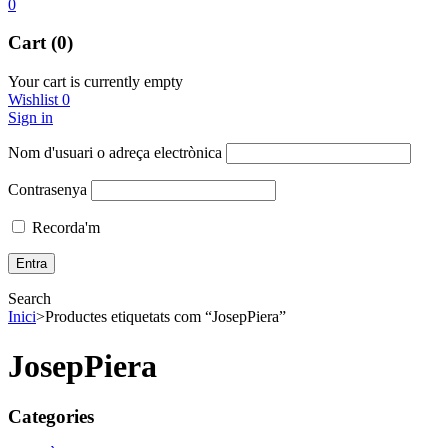
0
Cart (0)
Your cart is currently empty
Wishlist
0
Sign in
Nom d'usuari o adreça electrònica
Contrasenya
Recorda'm
Search
Inici
>
Productes etiquetats com “JosepPiera”
JosepPiera
Categories