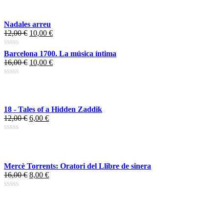
Nadales arreu
El
El
12,00
€
10,00
€
preu
preu
original
actual
Barcelona 1700. La música íntima
era:
és:
El
El
16,00
€
10,00
€
12,00 €.
10,00 €.
preu
preu
original
actual
era:
és:
16,00 €.
10,00 €.
18 - Tales of a Hidden Zaddik
El
El
12,00
€
6,00
€
preu
preu
original
actual
era:
és:
12,00 €.
6,00 €.
Mercè Torrents: Oratori del Llibre de sinera
El
El
16,00
€
8,00
€
preu
preu
original
actual
era:
és:
16,00 €.
8,00 €.