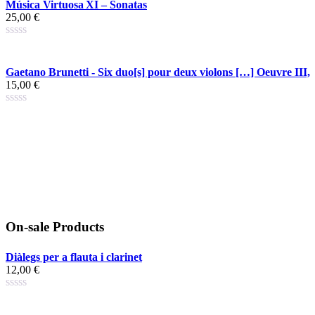
Música Virtuosa XI – Sonatas
25,00
€
Gaetano Brunetti - Six duo[s] pour deux violons […] Oeuvre III,
15,00
€
On-sale Products
Diàlegs per a flauta i clarinet
12,00
€