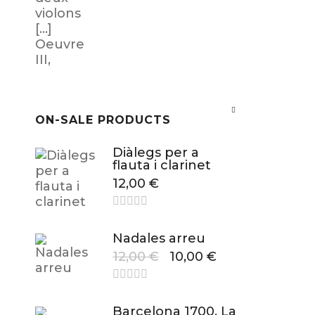
ON-SALE PRODUCTS
Diàlegs per a
flauta i clarinet
12,00
€
Nadales arreu
12,00
€
10,00
€
Barcelona 1700. La