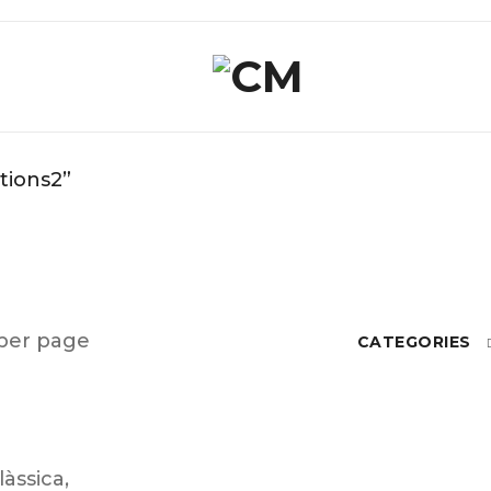
tions2”
per page
CATEGORIES
làssica
,