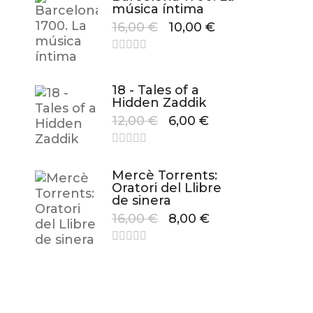
música íntima
16,00
€
10,00
€
18 - Tales of a
Hidden Zaddik
12,00
€
6,00
€
Mercè Torrents:
Oratori del Llibre
de sinera
16,00
€
8,00
€