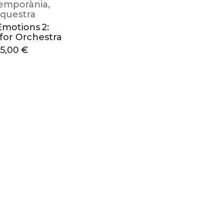
emporània
,
questra
Emotions 2:
 for Orchestra
15,00
€