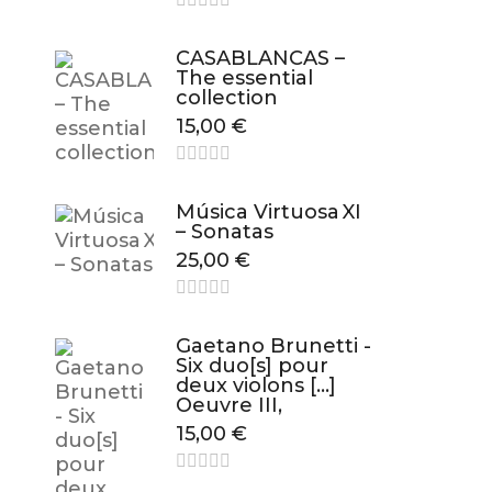
CASABLANCAS –
The essential
collection
15,00
€
Música Virtuosa XI
– Sonatas
25,00
€
Gaetano Brunetti -
Six duo[s] pour
deux violons […]
Oeuvre III,
15,00
€