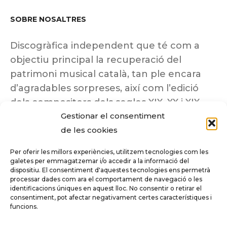
SOBRE NOSALTRES
Discogràfica independent que té com a
objectiu principal la recuperació del
patrimoni musical català, tan ple encara
d’agradables sorpreses, així com l’edició
dels compositors dels segles XIX, XX i XIX
Gestionar el consentiment
insuficientment coneguts.
de les cookies
Per oferir les millors experiències, utilitzem tecnologies com les
galetes per emmagatzemar i/o accedir a la informació del
dispositiu. El consentiment d'aquestes tecnologies ens permetrà
Tots els drets reservats a ©Columna
processar dades com ara el comportament de navegació o les
Música.
identificacions úniques en aquest lloc. No consentir o retirar el
consentiment, pot afectar negativament certes característiques i
funcions.