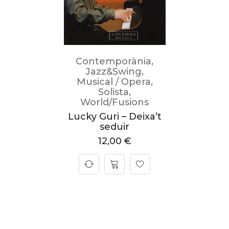
Contemporània
,
Jazz&Swing
,
Musical / Opera
,
Solista
,
World/Fusions
Lucky Guri – Deixa’t
seduir
12,00
€