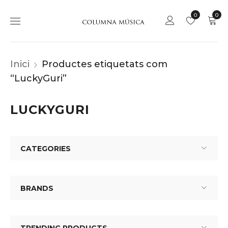
0
0
Inici
Productes etiquetats com
“LuckyGuri”
LUCKYGURI
CATEGORIES
BRANDS