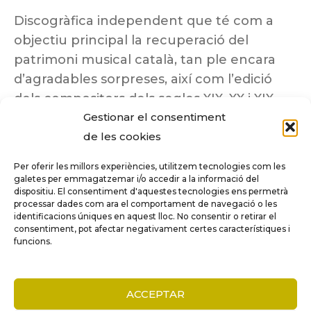
Discogràfica independent que té com a
objectiu principal la recuperació del
patrimoni musical català, tan ple encara
d’agradables sorpreses, així com l’edició
dels compositors dels segles XIX, XX i XIX
Gestionar el consentiment
insuficientment coneguts.
de les cookies
Per oferir les millors experiències, utilitzem tecnologies com les
galetes per emmagatzemar i/o accedir a la informació del
dispositiu. El consentiment d'aquestes tecnologies ens permetrà
Tots els drets reservats a ©Columna
processar dades com ara el comportament de navegació o les
Música.
identificacions úniques en aquest lloc. No consentir o retirar el
consentiment, pot afectar negativament certes característiques i
funcions.
COMPARE
(0)
ACCEPTAR