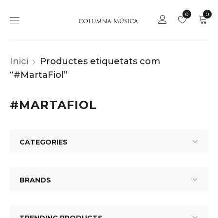
0
0
Inici
Productes etiquetats com
“#MartaFiol”
#MARTAFIOL
CATEGORIES
BRANDS