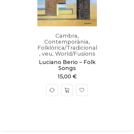
Cambra
,
Contemporània
,
Folklòrica/Tradicional
,
veu
,
World/Fusions
Luciano Berio – Folk
Songs
15,00
€