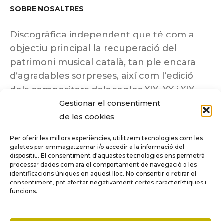
SOBRE NOSALTRES
Discogràfica independent que té com a
objectiu principal la recuperació del
patrimoni musical català, tan ple encara
d’agradables sorpreses, així com l’edició
dels compositors dels segles XIX, XX i XIX
Gestionar el consentiment
insuficientment coneguts.
de les cookies
Per oferir les millors experiències, utilitzem tecnologies com les
galetes per emmagatzemar i/o accedir a la informació del
dispositiu. El consentiment d'aquestes tecnologies ens permetrà
Tots els drets reservats a ©Columna
processar dades com ara el comportament de navegació o les
Música.
identificacions úniques en aquest lloc. No consentir o retirar el
consentiment, pot afectar negativament certes característiques i
funcions.
COMPARE
(0)