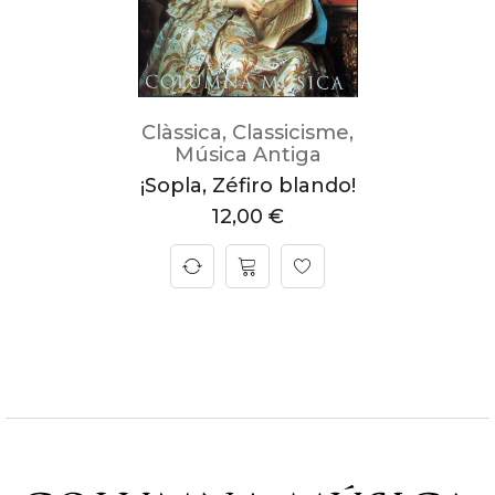
Clàssica
,
Classicisme
,
Música Antiga
¡Sopla, Zéfiro blando!
12,00
€