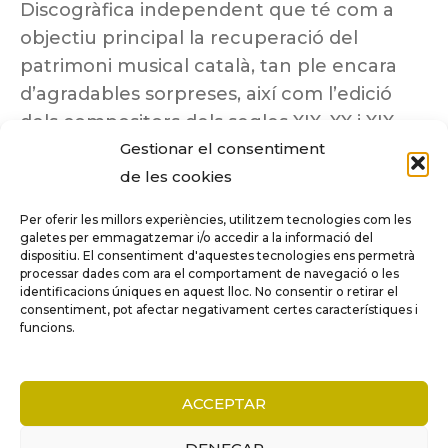
Discogràfica independent que té com a
objectiu principal la recuperació del
patrimoni musical català, tan ple encara
d’agradables sorpreses, així com l’edició
dels compositors dels segles XIX, XX i XIX
Gestionar el consentiment
insuficientment coneguts.
de les cookies
Per oferir les millors experiències, utilitzem tecnologies com les
galetes per emmagatzemar i/o accedir a la informació del
dispositiu. El consentiment d'aquestes tecnologies ens permetrà
Tots els drets reservats a ©Columna
processar dades com ara el comportament de navegació o les
Música.
identificacions úniques en aquest lloc. No consentir o retirar el
consentiment, pot afectar negativament certes característiques i
funcions.
COMPARE
(0)
ACCEPTAR